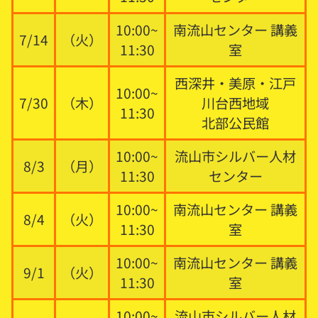
10:00~
南流山センター 講義
7/14
（火）
11:30
室
西深井・美原・江戸
10:00~
7/30
（木）
川台西地域
11:30
北部公民館
10:00~
流山市シルバー人材
8/3
（月）
11:30
センター
10:00~
南流山センター 講義
8/4
（火）
11:30
室
10:00~
南流山センター 講義
9/1
（火）
11:30
室
10:00~
流山市シルバー人材