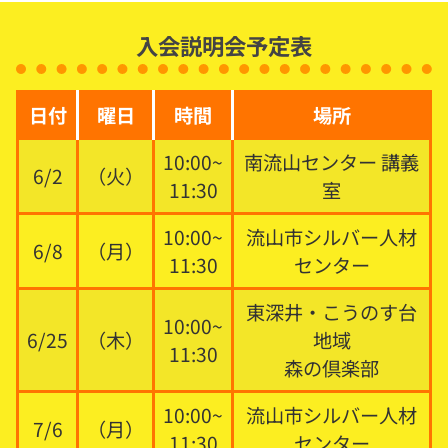
入会説明会予定表
日付
曜日
時間
場所
10:00~
南流山センター 講義
6/2
（火）
11:30
室
10:00~
流山市シルバー人材
6/8
（月）
11:30
センター
東深井・こうのす台
10:00~
6/25
（木）
地域
11:30
森の倶楽部
10:00~
流山市シルバー人材
7/6
（月）
11:30
センター